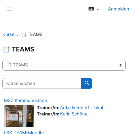
Zum Hauptinhalt
Anmelden
Website-Übersicht
Kurse
📑 TEAMS
📑 TEAMS
Kursbereiche
Kurse suchen
Kurse suchen
MSZ Kommunikation
Trainer/in:
Antje Neuhoff - lokal
Trainer/in:
Karin Schöne
LSK TEAM-Moodle