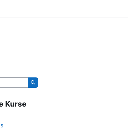
Vyhledat kurzy
te Kurse
15