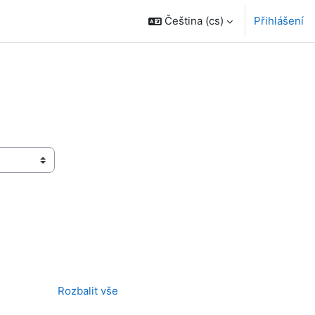
Čeština ‎(cs)‎
Přihlášení
Rozbalit vše