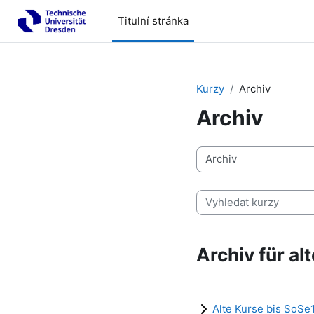
Přejít k hlavnímu obsahu
Titulní stránka
Kurzy
Archiv
Archiv
Kategorie kurzů
Vyhledat kurzy
Archiv für al
Alte Kurse bis SoSe