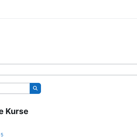
Kurse suchen
te Kurse
15