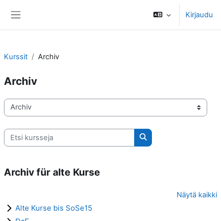
Siirry pääsisältöön
Kirjaudu
Sivupaneeli
Kurssit
Archiv
Archiv
Kurssikategoriat
Etsi kursseja
Etsi kursseja
Archiv für alte Kurse
Näytä kaikki
Alte Kurse bis SoSe15