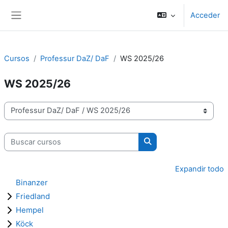
Salta al contenido principal
Acceder
Panel lateral
Cursos
Professur DaZ/ DaF
WS 2025/26
WS 2025/26
Categorías
Buscar cursos
Buscar cursos
Expandir todo
Binanzer
Friedland
Hempel
Köck