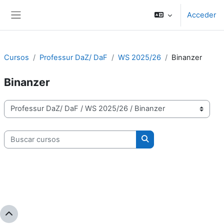
Salta al contenido principal
Acceder
Panel lateral
Cursos
Professur DaZ/ DaF
WS 2025/26
Binanzer
Binanzer
Categorías
Buscar cursos
Buscar cursos