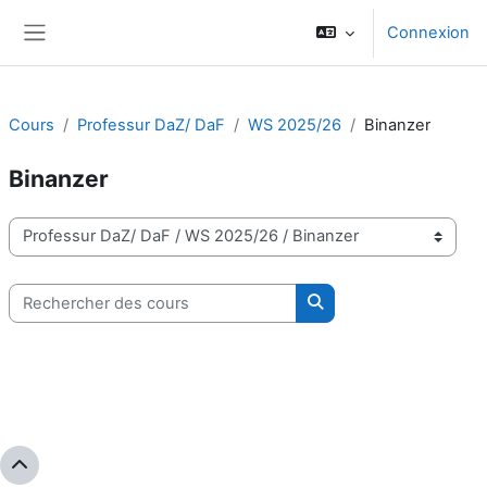
Passer au contenu principal
Connexion
Panneau latéral
Cours
Professur DaZ/ DaF
WS 2025/26
Binanzer
Binanzer
Catégories de cours
Rechercher des cours
Rechercher des cours