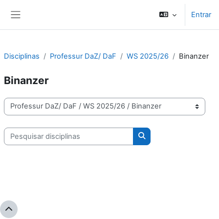
Ir para o conteúdo principal
Entrar
Painel lateral
Disciplinas
Professur DaZ/ DaF
WS 2025/26
Binanzer
Binanzer
Categorias de disciplinas
Pesquisar disciplinas
Pesquisar disciplinas