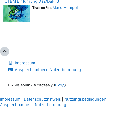
[Ü] BM Einführung DaZ/DaF (3)
Trainer/in:
Marie Hempel
Impressum
Ansprechpartnerin Nutzerbetreuung
Вы не вошли в систему (
Вход
)
Impressum
|
Datenschutzhinweis
|
Nutzungsbedingungen
|
Ansprechpartnerin Nutzerbetreuung