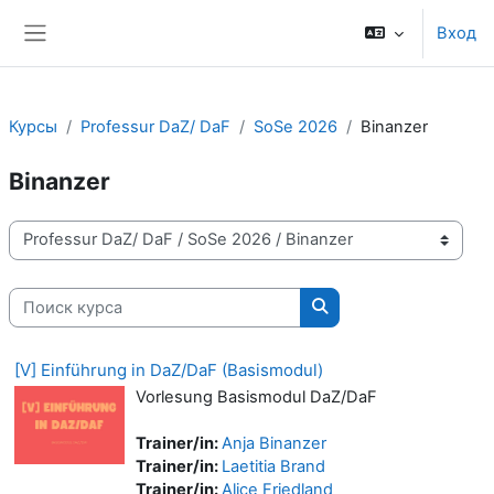
Перейти к основному содержанию
Вход
Боковая панель
Курсы
Professur DaZ/ DaF
SoSe 2026
Binanzer
Binanzer
Категории курсов
Поиск курса
Поиск курса
[V] Einführung in DaZ/DaF (Basismodul)
Vorlesung Basismodul DaZ/DaF
Trainer/in:
Anja Binanzer
Trainer/in:
Laetitia Brand
Trainer/in:
Alice Friedland