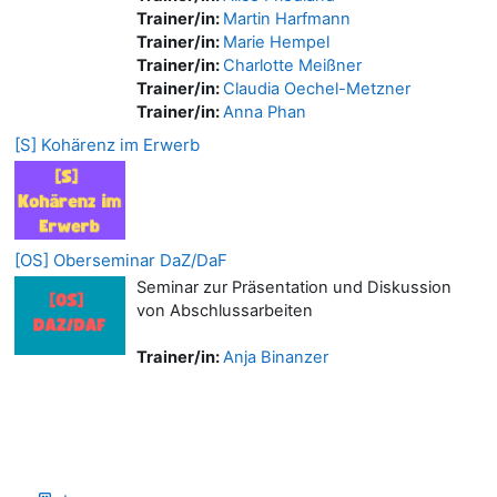
Trainer/in:
Martin Harfmann
Trainer/in:
Marie Hempel
Trainer/in:
Charlotte Meißner
Trainer/in:
Claudia Oechel-Metzner
Trainer/in:
Anna Phan
[S] Kohärenz im Erwerb
[OS] Oberseminar DaZ/DaF
Seminar zur Präsentation und Diskussion
von Abschlussarbeiten
Trainer/in:
Anja Binanzer