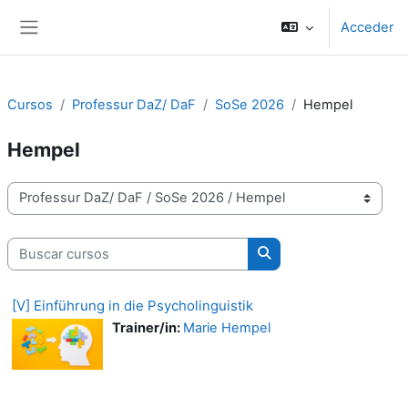
Salta al contenido principal
Acceder
Panel lateral
Cursos
Professur DaZ/ DaF
SoSe 2026
Hempel
Hempel
Categorías
Buscar cursos
Buscar cursos
[V] Einführung in die Psycholinguistik
Trainer/in:
Marie Hempel