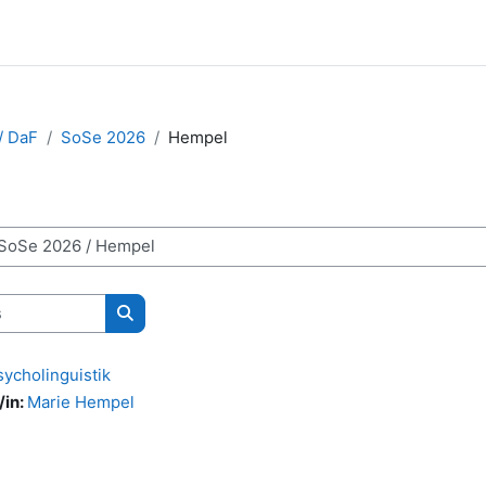
/ DaF
SoSe 2026
Hempel
Rechercher des cours
sycholinguistik
/in:
Marie Hempel