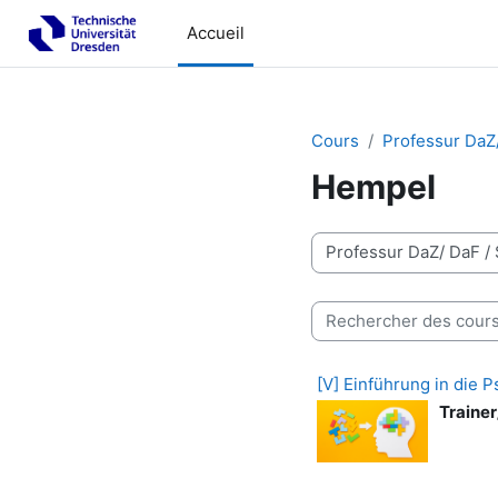
Passer au contenu principal
Accueil
Cours
Professur DaZ
Hempel
Catégories de cours
Rechercher des cours
[V] Einführung in die P
Trainer