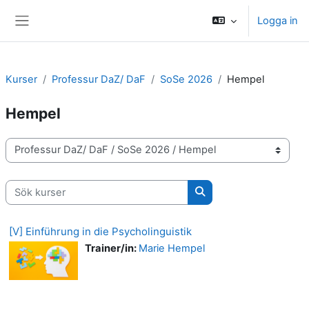
Gå direkt till huvudinnehåll
Logga in
Sidopanel
Kurser
Professur DaZ/ DaF
SoSe 2026
Hempel
Hempel
Kurskategorier
Sök kurser
Sök kurser
[V] Einführung in die Psycholinguistik
Trainer/in:
Marie Hempel