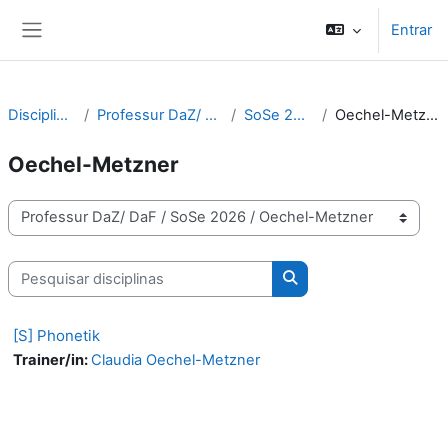
Ir para o conteúdo principal
Entrar
Painel lateral
Disciplinas
Professur DaZ/ DaF
SoSe 2026
Oechel-Metzner
Oechel-Metzner
Categorias de disciplinas
Pesquisar disciplinas
Pesquisar disciplinas
[S] Phonetik
Trainer/in:
Claudia Oechel-Metzner