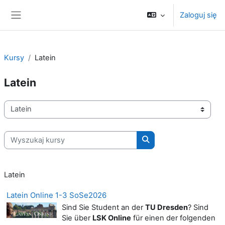
Przejdź do głównej zawartości
Zaloguj się
Panel boczny
Kursy
Latein
Latein
Kategorie kursów
Wyszukaj kursy
Wyszukaj kursy
Latein
Latein Online 1-3 SoSe2026
Sind Sie Student an der
TU Dresden
? Sind
Sie über
LSK Online
für einen der folgenden