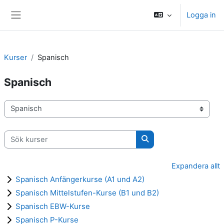
Gå direkt till huvudinnehåll
Logga in
Sidopanel
Kurser
Spanisch
Spanisch
Kurskategorier
Sök kurser
Sök kurser
Expandera allt
Spanisch Anfängerkurse (A1 und A2)
Spanisch Mittelstufen-Kurse (B1 und B2)
Spanisch EBW-Kurse
Spanisch P-Kurse