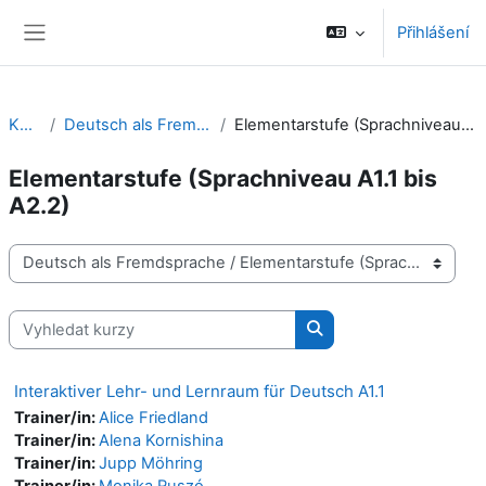
Přejít k hlavnímu obsahu
Přihlášení
Boční panel
Kurzy
Deutsch als Fremdsprache
Elementarstufe (Sprachniveau A1.1 bis A2.2)
Elementarstufe (Sprachniveau A1.1 bis
A2.2)
Kategorie kurzů
Vyhledat kurzy
Vyhledat kurzy
Interaktiver Lehr- und Lernraum für Deutsch A1.1
Trainer/in:
Alice Friedland
Trainer/in:
Alena Kornishina
Trainer/in:
Jupp Möhring
Trainer/in:
Monika Ruszó