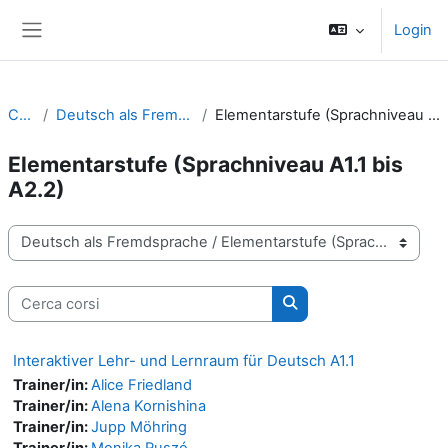
Vai al contenuto principale
Login
Pannello laterale
Corsi
Deutsch als Fremdsprache
Elementarstufe (Sprachniveau A1.1 bis A2.2)
Elementarstufe (Sprachniveau A1.1 bis
A2.2)
Categorie di corso
Cerca corsi
Cerca corsi
Interaktiver Lehr- und Lernraum für Deutsch A1.1
Trainer/in:
Alice Friedland
Trainer/in:
Alena Kornishina
Trainer/in:
Jupp Möhring
Trainer/in:
Monika Ruszó