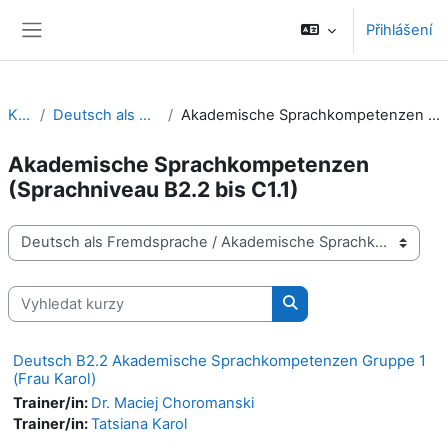
Přejít k hlavnímu obsahu
Přihlášení
Boční panel
Kurzy
Deutsch als Fremdsprache
Akademische Sprachkompetenzen (Sprachniveau B2.2 bis C1.1)
Akademische Sprachkompetenzen
(Sprachniveau B2.2 bis C1.1)
Kategorie kurzů
Vyhledat kurzy
Vyhledat kurzy
Deutsch B2.2 Akademische Sprachkompetenzen Gruppe 1
(Frau Karol)
Trainer/in:
Dr. Maciej Choromanski
Trainer/in:
Tatsiana Karol