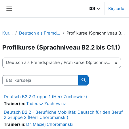
Siirry pääsisältöön
Kirjaudu
Sivupaneeli
Kurssit
Deutsch als Fremdsprache
Profilkurse (Sprachniveau B2.2 bis C1.1)
Profilkurse (Sprachniveau B2.2 bis C1.1)
Kurssikategoriat
Etsi kursseja
Etsi kursseja
Deutsch B2.2 Gruppe 1 (Herr Zuchewicz)
Trainer/in:
Tadeusz Zuchewicz
Deutsch B2.2 - Berufliche Mobilität: Deutsch für den Beruf
2 Gruppe 2 (Herr Choromanski)
Trainer/in:
Dr. Maciej Choromanski