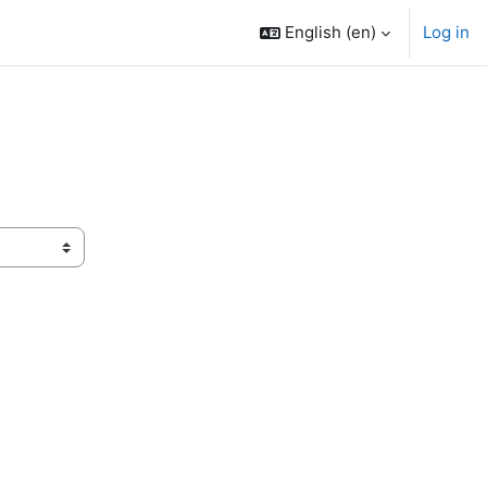
English ‎(en)‎
Log in