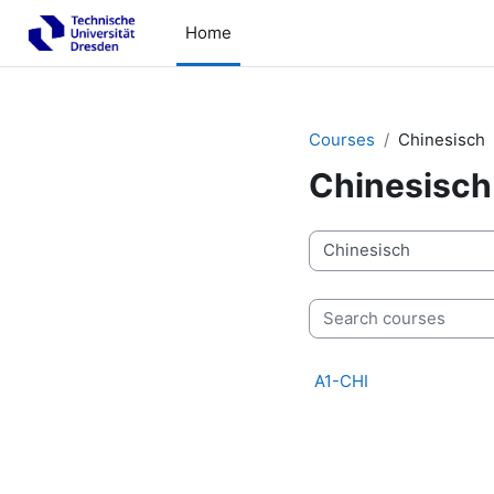
Skip to main content
Home
Courses
Chinesisch
Chinesisch
Course categories
Search courses
A1-CHI