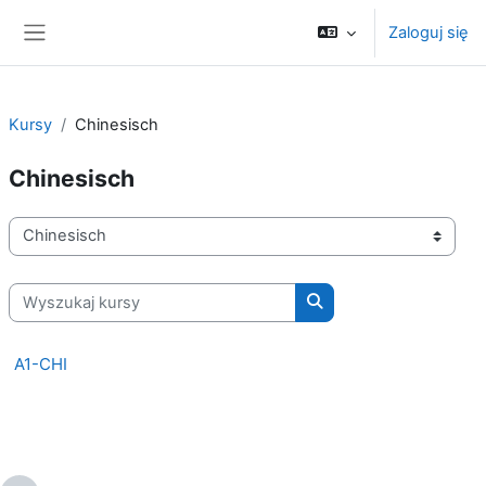
Przejdź do głównej zawartości
Zaloguj się
Panel boczny
Kursy
Chinesisch
Chinesisch
Kategorie kursów
Wyszukaj kursy
Wyszukaj kursy
A1-CHI