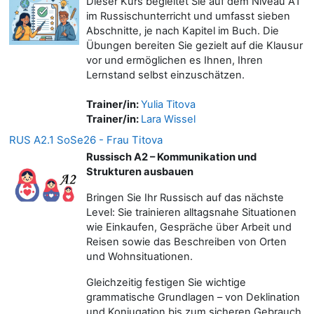
Dieser Kurs begleitet Sie auf dem Niveau A1
im Russischunterricht und umfasst sieben
Abschnitte, je nach Kapitel im Buch. Die
Übungen bereiten Sie gezielt auf die Klausur
vor und ermöglichen es Ihnen, Ihren
Lernstand selbst einzuschätzen.
Trainer/in:
Yulia Titova
Trainer/in:
Lara Wissel
RUS A2.1 SoSe26 - Frau Titova
Russisch A2 – Kommunikation und
Strukturen ausbauen
Bringen Sie Ihr Russisch auf das nächste
Level: Sie trainieren alltagsnahe Situationen
wie Einkaufen, Gespräche über Arbeit und
Reisen sowie das Beschreiben von Orten
und Wohnsituationen.
Gleichzeitig festigen Sie wichtige
grammatische Grundlagen – von Deklination
und Konjugation bis zum sicheren Gebrauch