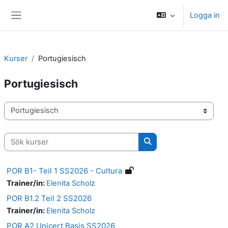
Gå direkt till huvudinnehåll
Logga in
Sidopanel
Kurser
Portugiesisch
Portugiesisch
Kurskategorier
Sök kurser
Sök kurser
POR B1- Teil 1 SS2026 - Cultura
Trainer/in:
Elenita Scholz
POR B1.2 Teil 2 SS2026
Trainer/in:
Elenita Scholz
POR A2 Unicert Basis SS2026