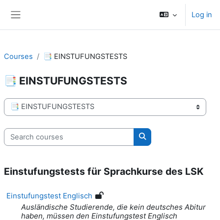
Skip to main content
Log in
Side panel
Courses
📑 EINSTUFUNGSTESTS
📑 EINSTUFUNGSTESTS
Course categories
Search courses
Search courses
Einstufungstests für Sprachkurse des LSK
Einstufungstest Englisch
Ausländische Studierende, die kein deutsches Abitur
haben, müssen den Einstufungstest Englisch