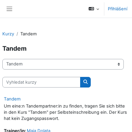
Přejít k hlavnímu obsahu
Přihlášení
Boční panel
Kurzy
Tandem
Tandem
Kategorie kurzů
Vyhledat kurzy
Vyhledat kurzy
Tandem
Um eine:n Tandempartner:in zu finden, tragen Sie sich bitte
in den Kurs "Tandem" per Selbsteinschreibung ein. Der Kurs
hat kein Zugangspasswort.
Trainer/in:
Maja Dolata