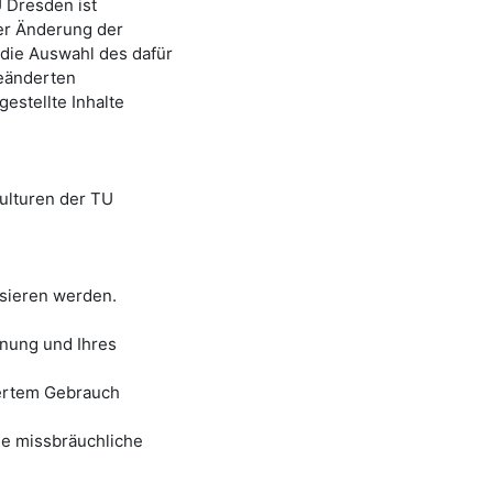
U Dresden
ist
der Änderung der
die Auswahl des dafür
eänderten
estellte Inhalte
ulturen der TU
lisieren werden.
nung und Ihres
iertem Gebrauch
ine missbräuchliche