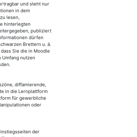
ertragbar und steht nur
ationen in dem
zu lesen,
e hinterlegten
eitergegeben, publiziert
Informationen dürfen
schwarzen Brettern u. ä.
, dass Sie die in Moodle
en Umfang nutzen
sden.
zöne, diffamierende,
e in die Lernplattform
tform für gewerbliche
Manipulationen oder
nstiegsseiten der