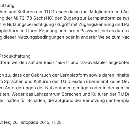
Nutzung
hen und Kulturen der TU Dresden
kann (bei Mitgliedern und A
g der §§ 72, 73 SächsHG) den Zugang zur Lernplattform zeitwe
Ihre Nutzungsberechtigung (Zugriff mit Zugangskennung und Pa
plattform mit Ihrer Kennung und Ihrem Passwort, sei es durch 
ung dieser Nutzungsbedingungen oder in anderer Weise zum Nac
Produkthaftung
ttform werden auf der Basis "as-is" und "as-available" angebot
.
h zu, dass der Gebrauch der Lernplattform sowie deren Inhalte
m Sprachen und Kulturen der TU Dresden
übernimmt keine Gew
n Anforderungen der Nutzer/innen genügen oder in der von ih
iten. Weder
das
Lehrzentrum Sprachen und Kulturen der TU D
ler haften für Schäden, die aufgrund der Benutzung der Lernpl
tek, 26. listopadu 2015, 11.28