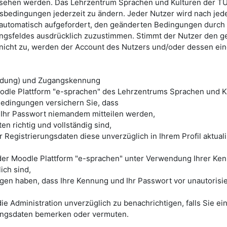
esehen werden. Das
Lehrzentrum Sprachen und Kulturen der T
gsbedingungen jederzeit zu ändern. Jeder Nutzer wird nach je
utomatisch aufgefordert, den geänderten Bedingungen durch 
ngsfeldes ausdrücklich zuzustimmen. Stimmt der Nutzer den g
cht zu, werden der Account des Nutzers und/oder dessen eing
eldung) und Zugangskennung
odle Plattform "e-sprachen"
des Lehrzentrums Sprachen und K
edingungen versichern Sie, dass
 Ihr Passwort niemandem mitteilen werden,
en richtig und vollständig sind,
r Registrierungsdaten diese unverzüglich in Ihrem Profil aktua
 der
Moodle Plattform "e-sprachen"
unter Verwendung Ihrer Ken
ich sind,
ragen haben, dass Ihre Kennung und Ihr Passwort vor unautoris
 die Administration unverzüglich zu benachrichtigen, falls Sie e
ngsdaten bemerken oder vermuten.