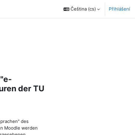
Čeština ‎(cs)‎
Přihlášení
"e-
uren der TU
sprachen" des
von Moodle werden
orgesehenen