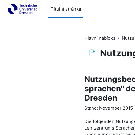
Přejít k hlavnímu obsahu
Titulní stránka
Hlavní nabídka
Nutzu
Nutzun
Požadavky na absolv
Nutzungsbedi
sprachen" de
Dresden
Stand: November 2015
Die folgenden Nutzungs
Lehrzentrums Sprachen
Ihnen nur gewährt, we