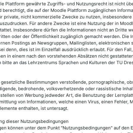
e Plattform gewährte Zugriffs- und Nutzungsrecht ist nicht üb
nd berechtigt, die auf der Moodle Plattform zugänglichen Inform
 private, nicht kommerzielle Zwecke zu nutzen, insbesondere 
uszudrucken. Für andere Zwecke ist eine Nutzung der in Moodl
tattet. Insbesondere dürfen die Informationen nicht an Dritte w
itten oder der Öffentlichkeit zugänglich gemacht werden. Die 
ernen Postings an Newsgruppen, Mailinglisten, elektronischen 
 denn, dies ist im Einzelfall ausdrücklich erlaubt. Für den Fall
nen in einem nach den vorstehenden Absätzen nicht gestattet
 bitte an das
Lehrzentrums Sprachen und Kulturen der TU Dre
 gesetzliche Bestimmungen verstoßende, pornographische, obs
igende, bedrohende, volksverhetzende oder rassistische Inhalt
instellen von Werbung jedweder Art, die Benutzung der Lernplat
ittlung von Informationen, welche einen Virus, einen Fehler, 
lemente enthalten, ist untersagt.
ung dieser Nutzungsbedingungen
en können unter dem Punkt "Nutzungsbedingungen" auf den Ei