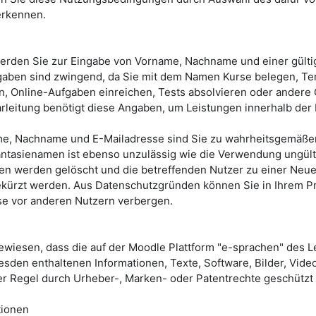
erkennen.
werden Sie zur Eingabe von Vorname, Nachname und einer gült
gaben sind zwingend, da Sie mit dem Namen Kurse belegen, Te
n, Online-Aufgaben einreichen, Tests absolvieren oder andere 
leitung benötigt diese Angaben, um Leistungen innerhalb der 
.
me, Nachname und E-Mailadresse sind Sie zu wahrheitsgemäßen
tasienamen ist ebenso unzulässig wie die Verwendung ungült
en werden gelöscht und die betreffenden Nutzer zu einer Neue
ürzt werden. Aus Datenschutzgründen können Sie in Ihrem Pro
se vor anderen Nutzern verbergen.
ewiesen, dass die auf der
Moodle Plattform "e-sprachen"
des L
resden
enthaltenen Informationen, Texte, Software, Bilder, Vide
der Regel durch Urheber-, Marken- oder Patentrechte geschützt
tionen